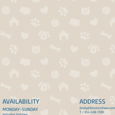
AVAILABILITY
ADDRESS
Emily@EmstersPaws.co
MONDAY-SUNDAY
T / 914-438-1590
Including holidays