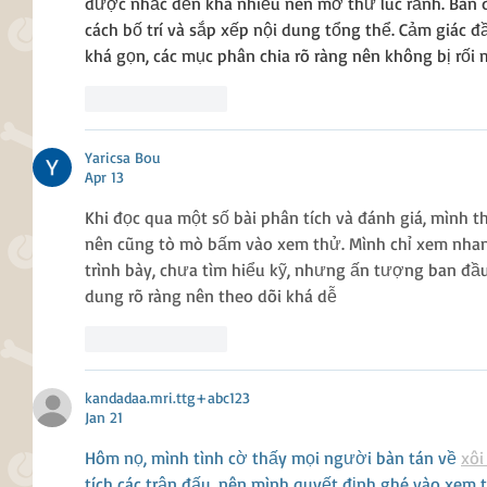
được nhắc đến khá nhiều nên mở thử lúc rảnh. Ban 
cách bố trí và sắp xếp nội dung tổng thể. Cảm giác đầ
khá gọn, các mục phân chia rõ ràng nên không bị rối 
Like
Reply
Yaricsa Bou
Apr 13
Khi đọc qua một số bài phân tích và đánh giá, mình t
nên cũng tò mò bấm vào xem thử. Mình chỉ xem nhan
trình bày, chưa tìm hiểu kỹ, nhưng ấn tượng ban đầu
dung rõ ràng nên theo dõi khá dễ
Like
Reply
kandadaa.mri.ttg+abc123
Jan 21
Hôm nọ, mình tình cờ thấy mọi người bàn tán về 
xôi
tích các trận đấu, nên mình quyết định ghé vào xem t