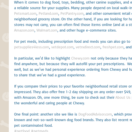
When it comes to dog food, toys, bedding, other canine supplies, and e
a reliable source for your supplies. Many people depend on local walk-in
Petsmart.com
, 
Petland.com
, 
PetPantry.com
, and other convenient retail
neighborhood grocery store. On the other hand, if you are looking for ha
stores may not carry, you can often find those items online (and at a st
Amazon.com
, 
Walmart.com
, and other huge e-commerce sites.
For pet meds, including prescription food and meds you can also go to 
petsupplies4less.com
, 
vetdepot.com
, 
vetrxdirect.com
, 
freshpet.com
, an
In particular, we'd like to highlight 
Chewy.com
 not only because they ha
find anywhere, but because they will autofill your pet prescriptions.  W
well, but as we've had personal experience ordering from Chewy and h
to share that we've had a good experience.
If you compare their prices to your favorite neighborhood retail store or
impressed. They also offer free 1-2 day shipping on any order over $49
with Amazon. Oh, one more thing, be sure to check out their 
About Us
the wonderful and caring people at Chewy.
One final point: another site we like is 
DogFoodAdvisor.com
, which prov
known and not-so-well-known dog food brands. They also list recent rec
pet contaminated food.
#petfood
#petmeds